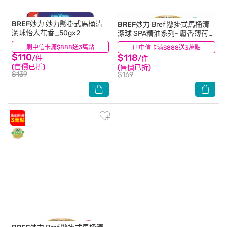
BREF妙力
妙力懸掛式馬桶清
BREF妙力
Bref 懸掛式馬桶清
潔球怡人花香_50gx2
潔球 SPA精油系列- 麝香薄荷
50g*2
刷中信卡滿$888送3萬點
(6)
刷中信卡滿$888送3萬點
(9)
$110
$118
/件
/件
(售價已折)
(售價已折)
$139
$169