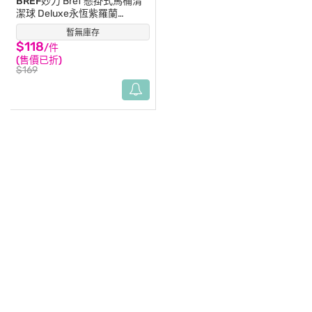
BREF妙力
Bref 懸掛式馬桶清
潔球 Deluxe永恆紫羅蘭
(粉)50g*2
暫無庫存
(6)
$118
/件
(售價已折)
$169