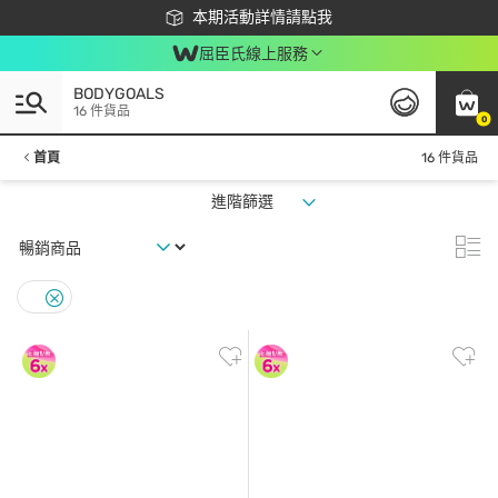
下載app最高回饋$350
本期活動詳情請點我
屈臣氏線上服務
BODYGOALS
16 件貨品
0
首頁
16 件貨品
進階篩選