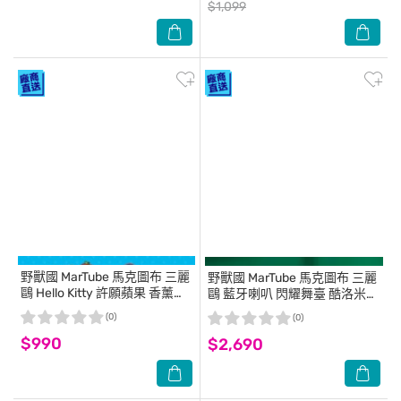
$1,099
野獸國
MarTube 馬克圖布 三麗
野獸國
MarTube 馬克圖布 三麗
鷗 Hello Kitty 許願蘋果 香薰蠟
鷗 藍牙喇叭 閃耀舞臺 酷洛米
燭套組
冬季限定版
(0)
(0)
$990
$2,690