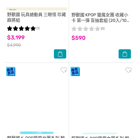
野獸國
玩具總動員 三眼怪 珍藏
野獸國
KPOP 獵魔女團 收藏小
麻將組
卡 第一彈 盲抽套組 (20入/10
包)
(1)
(0)
$3,199
$590
$4,990