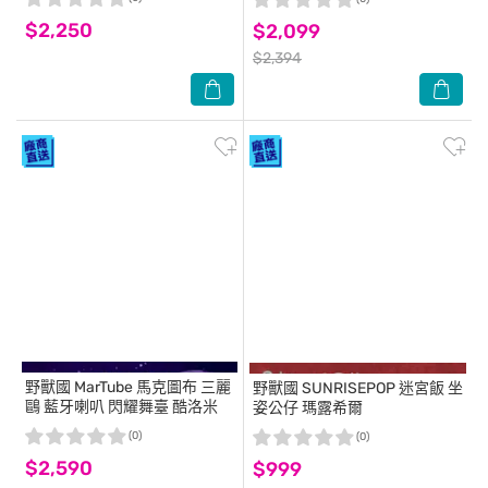
$2,250
$2,099
$2,394
野獸國
MarTube 馬克圖布 三麗
野獸國
SUNRISEPOP 迷宮飯 坐
鷗 藍牙喇叭 閃耀舞臺 酷洛米
姿公仔 瑪露希爾
(0)
(0)
$2,590
$999