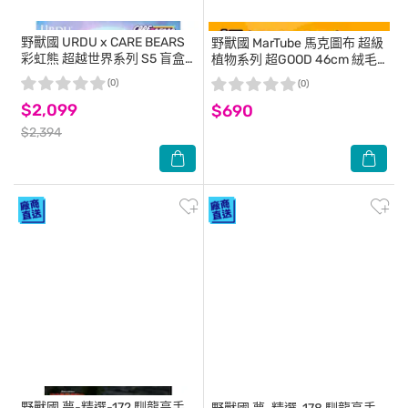
野獸國
URDU x CARE BEARS
野獸國
MarTube 馬克圖布 超級
彩虹熊 超越世界系列 S5 盲盒
植物系列 超GOOD 46cm 絨毛
套組 (6入)
玩偶
(0)
(0)
$2,099
$690
$2,394
野獸國
夢-精選-172 馴龍高手