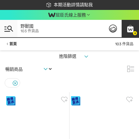
下載app最高回饋$350
本期活動詳情請點我
屈臣氏線上服務
野獸國
103 件貨品
0
首頁
103 件貨品
進階篩選