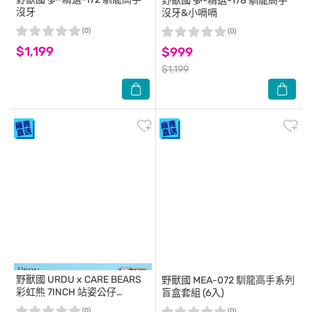
野獸國
夢-精選-178 馴龍高手
沒牙
沒牙&小嗝嗝
(0)
(0)
$1,199
$999
$1,199
野獸國
URDU x CARE BEARS
野獸國
MEA-072 馴龍高手系列
彩虹熊 7INCH 站姿公仔
盲盒套組 (6入)
Grumpy Bear
(0)
(0)