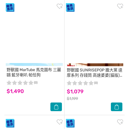
野獸國
MarTube 馬克圖布 三麗
野獸國
SUNRISEPOP 膽大黨 達
鷗 藍牙喇叭 帕恰狗
摩系列 存錢筒 高速婆婆(貓版)
愛情粉
(0)
(0)
$1,490
$1,079
$1,199