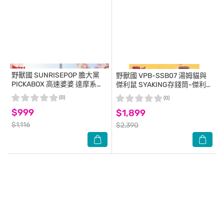
野獸國
SUNRISEPOP 膽大黨
野獸國
VPB-SSB07 湯姆貓與
PICKABOX 高速婆婆 達摩系列
傑利鼠 SYAKING存錢筒-傑利
盲盒套組(4入)
鼠款
(0)
(0)
$999
$1,899
$1,116
$2,390