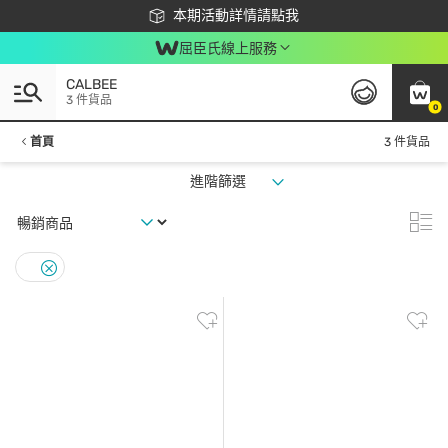
下載app最高回饋$350
本期活動詳情請點我
屈臣氏線上服務
CALBEE
3 件貨品
0
首頁
3 件貨品
進階篩選