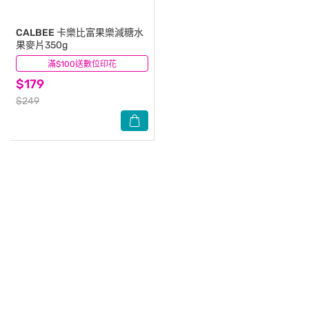
CALBEE
卡樂比富果樂減糖水
果麥片350g
滿$100送數位印花
(7)
$179
$249