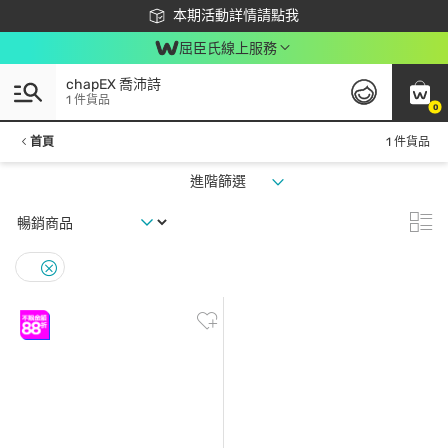
下載app最高回饋$350
本期活動詳情請點我
屈臣氏線上服務
chapEX 喬沛詩
1 件貨品
0
首頁
1 件貨品
進階篩選