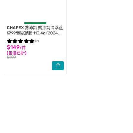
CHAPEX 喬沛詩
喬沛詩冷萃蘆
薈99曬後凝膠 113.4g (2024升
級版)
(9)
$149
/件
(售價已折)
$199