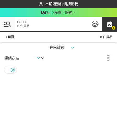
下載app最高回饋$350
本期活動詳情請點我
屈臣氏線上服務
CIELO
0 件貨品
0
首頁
0 件貨品
進階篩選