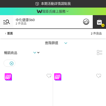
下載app最高回饋$350
本期活動詳情請點我
屈臣氏線上服務
中化健康360
2 件貨品
0
首頁
2 件貨品
進階篩選