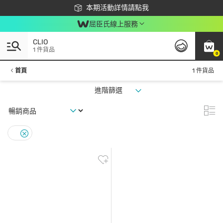
下載app最高回饋$350
本期活動詳情請點我
屈臣氏線上服務
CLIO
1 件貨品
0
首頁
1 件貨品
進階篩選