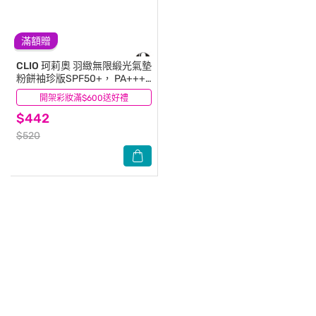
滿額贈
CLIO
珂莉奧 羽緻無限緞光氣墊
粉餅袖珍版SPF50+， PA+++
(21N明亮色)
開架彩妝滿$600送好禮
(0)
$442
$520