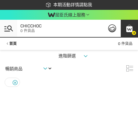
下載app最高回饋$350
本期活動詳情請點我
屈臣氏線上服務
CHICCHOC
0 件貨品
0
首頁
0 件貨品
進階篩選