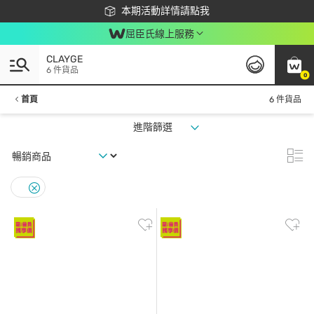
下載app最高回饋$350
本期活動詳情請點我
屈臣氏線上服務
CLAYGE
6 件貨品
0
首頁
6 件貨品
進階篩選