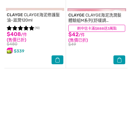
CLAYGE
CLAYGE海泥修護髮
CLAYGE
CLAYGE海泥洗潤髮
油-滋潤120ml
體驗組M系列(舒緩調
理)10+10ml
(10)
刷中信卡滿$888送3萬點
(3)
$408
$42
/件
/件
(售價已折)
(售價已折)
$480
$49
$339