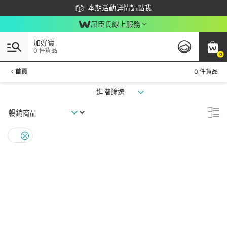
下載app最高回饋$350
本期活動詳情請點我
屈臣氏線上服務
加好寶
0 件貨品
0
首頁
0 件貨品
進階篩選