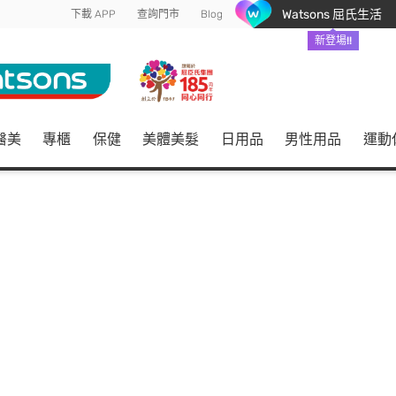
Watsons 屈氏生活
下載 APP
查詢門市
Blog
新登場!!
醫美
專櫃
保健
美體美髮
日用品
男性用品
運動