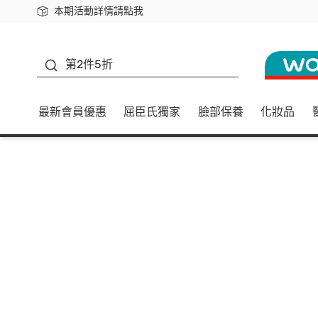
本期活動詳情請點我
下載app最高回饋$350
善存
第2件5折
最新會員優惠
屈臣氏獨家
臉部保養
化妝品