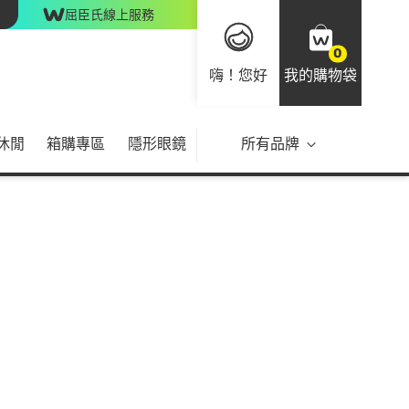
屈臣氏線上服務
0
嗨！您好
我的購物袋
休閒
箱購專區
隱形眼鏡
所有品牌