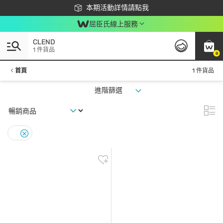
下載app最高回饋$350
本期活動詳情請點我
屈臣氏線上服務
CLEND
1 件貨品
0
首頁
1 件貨品
進階篩選