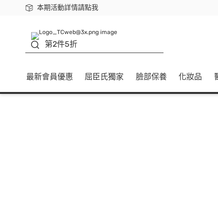
本期活動詳情請點我
下載app最高回饋$350
善存
第2件5折
最新會員優惠
屈臣氏獨家
臉部保養
化妝品