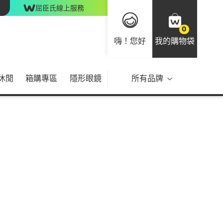
屈臣氏線上服務
0
嗨！您好
我的購物袋
休閒
箱購專區
隱形眼鏡
所有品牌