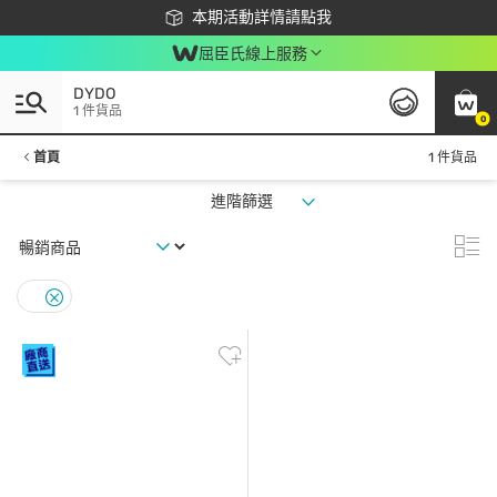
下載app最高回饋$350
本期活動詳情請點我
屈臣氏線上服務
DYDO
1 件貨品
0
首頁
1 件貨品
進階篩選