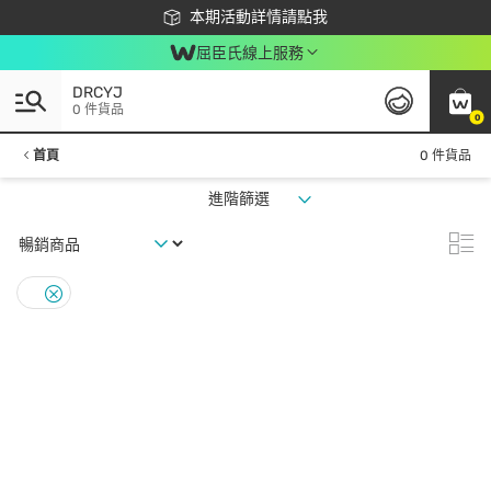
下載app最高回饋$350
本期活動詳情請點我
屈臣氏線上服務
DRCYJ
0 件貨品
0
首頁
0 件貨品
進階篩選