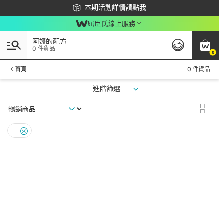
下載app最高回饋$350
本期活動詳情請點我
屈臣氏線上服務
阿嬤的配方
0 件貨品
0
首頁
0 件貨品
進階篩選