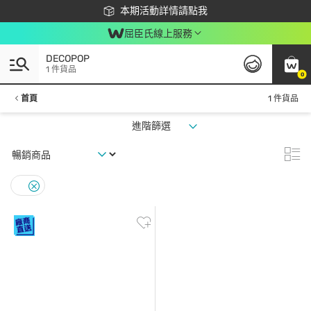
下載app最高回饋$350
本期活動詳情請點我
屈臣氏線上服務
DECOPOP
1 件貨品
0
首頁
1 件貨品
進階篩選