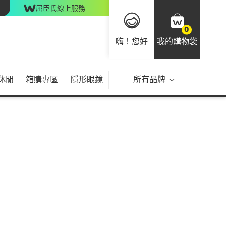
屈臣氏線上服務
0
嗨！您好
我的購物袋
休閒
箱購專區
隱形眼鏡
所有品牌