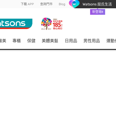
Watsons 屈氏生活
下載 APP
查詢門市
Blog
新登場!!
醫美
專櫃
保健
美體美髮
日用品
男性用品
運動