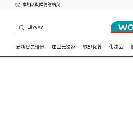
本期活動詳情請點我
下載app最高回饋$350
K beauty
Lilyeve
最新會員優惠
屈臣氏獨家
臉部保養
化妝品