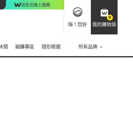
屈臣氏線上服務
0
嗨！您好
我的購物袋
休閒
箱購專區
隱形眼鏡
所有品牌