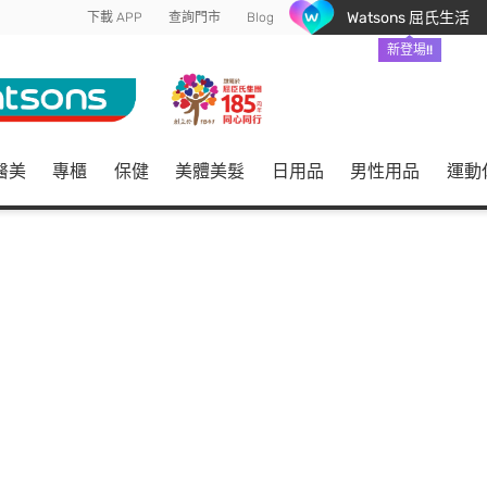
Watsons 屈氏生活
下載 APP
查詢門市
Blog
新登場!!
醫美
專櫃
保健
美體美髮
日用品
男性用品
運動