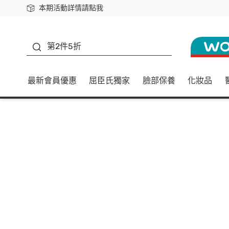
本期活動詳情請點我
下載app最高回饋$350
善存
第2件5折
最新會員優惠
屈臣氏獨家
臉部保養
化妝品