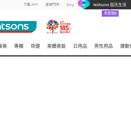
Watsons 屈氏生活
下載 APP
查詢門市
Blog
新登場!!
醫美
專櫃
保健
美體美髮
日用品
男性用品
運動