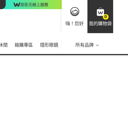
屈臣氏線上服務
0
嗨！您好
我的購物袋
休閒
箱購專區
隱形眼鏡
所有品牌