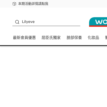
本期活動詳情請點我
下載app最高回饋$350
K beauty
Lilyeve
最新會員優惠
屈臣氏獨家
臉部保養
化妝品