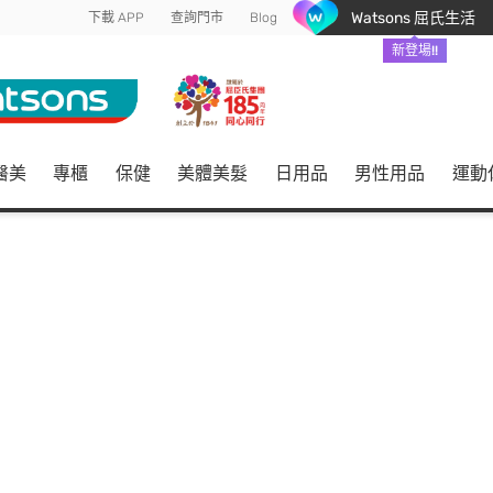
Watsons 屈氏生活
下載 APP
查詢門市
Blog
新登場!!
醫美
專櫃
保健
美體美髮
日用品
男性用品
運動