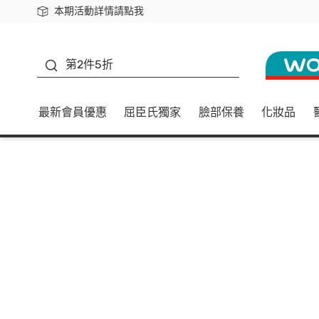
本期活動詳情請點我
下載app最高回饋$350
善存
第2件5折
最新會員優惠
屈臣氏獨家
臉部保養
化妝品