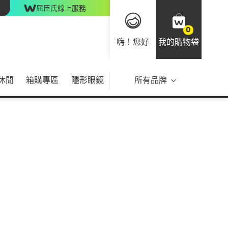
屈臣氏線上服務
0
嗨！您好
我的購物袋
休閒
箱購專區
隱形眼鏡
所有品牌