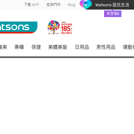
Watsons 屈氏生活
下載 APP
查詢門市
Blog
新登場!!
醫美
專櫃
保健
美體美髮
日用品
男性用品
運動