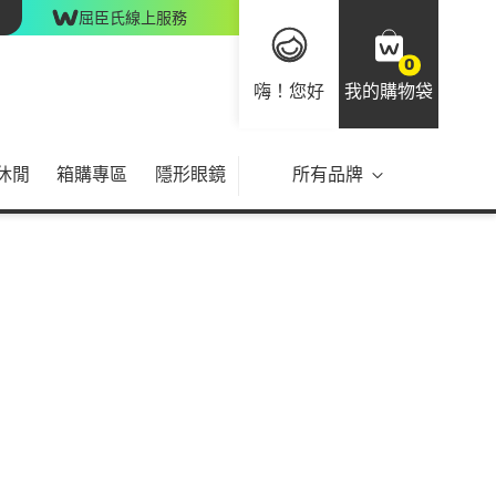
屈臣氏線上服務
0
嗨！您好
我的購物袋
休閒
箱購專區
隱形眼鏡
所有品牌