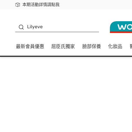
本期活動詳情請點我
下載app最高回饋$350
K beauty
Lilyeve
最新會員優惠
屈臣氏獨家
臉部保養
化妝品