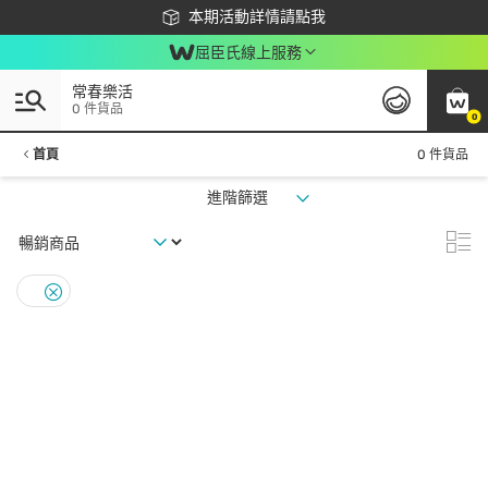
下載app最高回饋$350
本期活動詳情請點我
屈臣氏線上服務
常春樂活
0 件貨品
0
首頁
0 件貨品
進階篩選