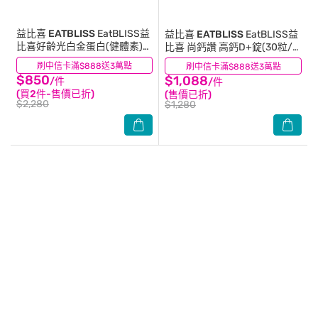
益比喜 EATBLISS
EatBLISS益
益比喜 EATBLISS
EatBLISS益
比喜好齡光白金蛋白(健體素)
比喜 尚鈣讚 高鈣D+錠(30粒/
(10包/盒)
盒)
刷中信卡滿$888送3萬點
(4)
刷中信卡滿$888送3萬點
(0)
$850
$1,088
/件
/件
(買2件-售價已折)
(售價已折)
$2,280
$1,280