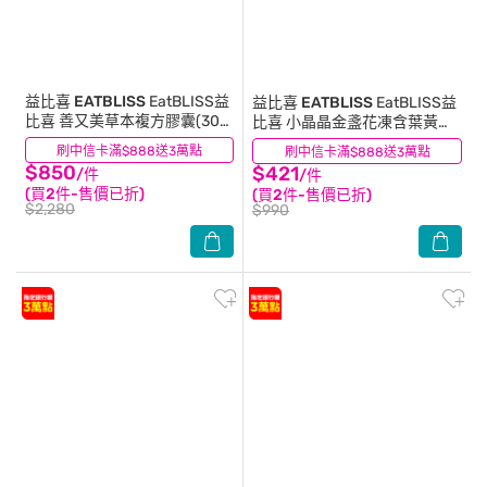
益比喜 EATBLISS
EatBLISS益
益比喜 EATBLISS
EatBLISS益
比喜 善又美草本複方膠囊(30
比喜 小晶晶金盞花凍含葉黃素
粒/盒)
升級版(15入)
刷中信卡滿$888送3萬點
(35)
刷中信卡滿$888送3萬點
(3)
$850
$421
/件
/件
(買2件-售價已折)
(買2件-售價已折)
$2,280
$990