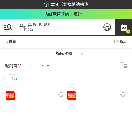
下載app最高回饋$350
本期活動詳情請點我
屈臣氏線上服務
益比喜 EatBLISS
4 件貨品
0
首頁
4 件貨品
進階篩選