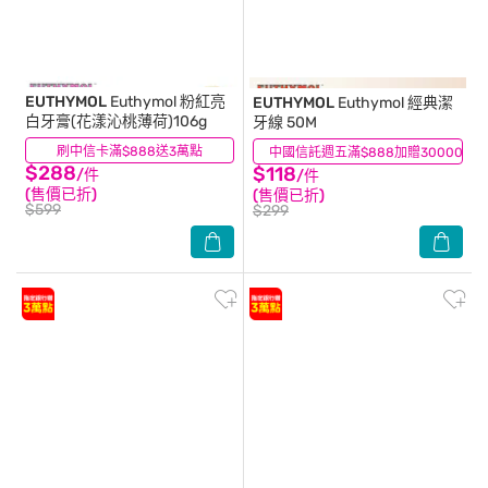
EUTHYMOL
Euthymol 粉紅亮
EUTHYMOL
Euthymol 經典潔
白牙膏(花漾沁桃薄荷)106g
牙線 50M
刷中信卡滿$888送3萬點
(2)
中國信託週五滿$888加贈30000點
(2)
$288
$118
/件
/件
(售價已折)
(售價已折)
$599
$299