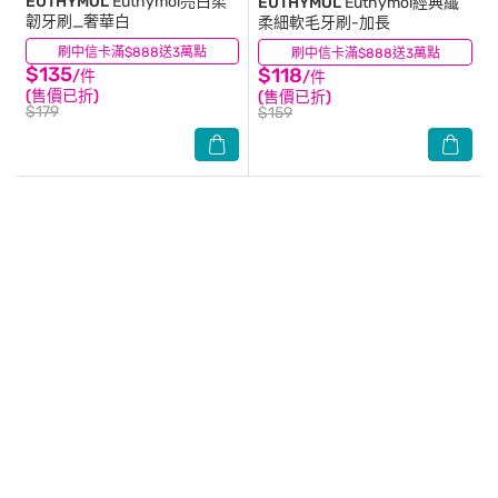
EUTHYMOL
Euthymol亮白柔
EUTHYMOL
Euthymol經典纖
韌牙刷_奢華白
柔細軟毛牙刷-加長
刷中信卡滿$888送3萬點
(2)
刷中信卡滿$888送3萬點
(0)
$135
$118
/件
/件
(售價已折)
(售價已折)
$179
$159