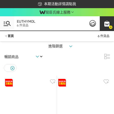
下載app最高回饋$350
本期活動詳情請點我
屈臣氏線上服務
EUTHYMOL
6 件貨品
0
首頁
6 件貨品
進階篩選