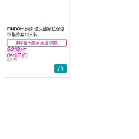
FINDOM
鈞達 玻尿酸顆粒保濕
型指險套12入裝
刷中信卡滿$888送3萬點
(9)
$212
/件
(售價已折)
$299