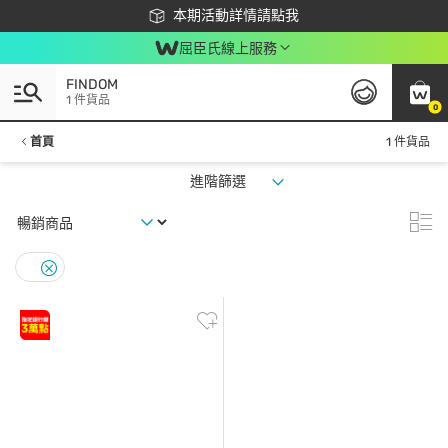
下載app最高回饋$350
本期活動詳情請點我
屈臣氏線上服務
FINDOM
1 件貨品
0
首頁
1 件貨品
進階篩選