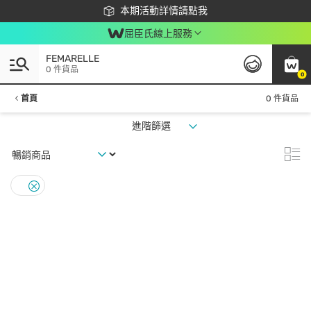
下載app最高回饋$350
本期活動詳情請點我
屈臣氏線上服務
FEMARELLE
0 件貨品
0
首頁
0 件貨品
進階篩選