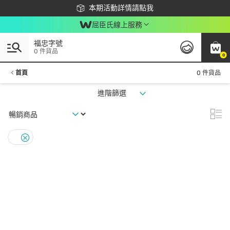
下載app最高回饋$350
本期活動詳情請點我
屈臣氏線上服務
福忠字號
0 件貨品
0
首頁
0 件貨品
進階篩選