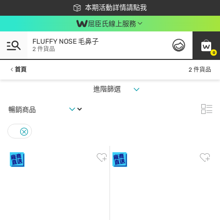
下載app最高回饋$350
本期活動詳情請點我
屈臣氏線上服務
FLUFFY NOSE 毛鼻子
2 件貨品
0
首頁
2 件貨品
進階篩選