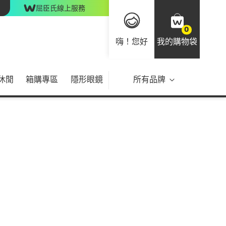
屈臣氏線上服務
0
嗨！您好
我的購物袋
休閒
箱購專區
隱形眼鏡
所有品牌