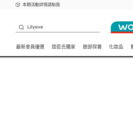
本期活動詳情請點我
下載app最高回饋$350
K beauty
Lilyeve
最新會員優惠
屈臣氏獨家
臉部保養
化妝品