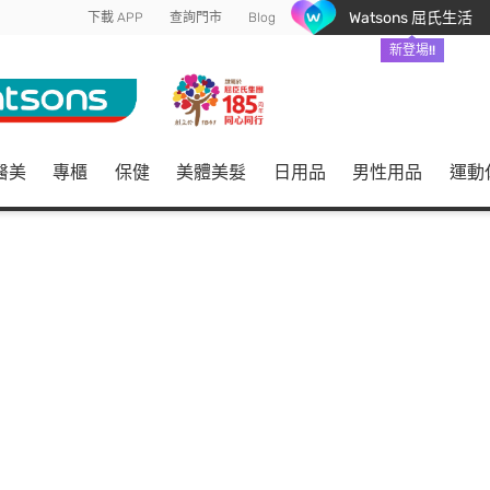
Watsons 屈氏生活
下載 APP
查詢門市
Blog
新登場!!
醫美
專櫃
保健
美體美髮
日用品
男性用品
運動