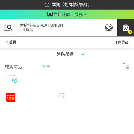
下載app最高回饋$350
本期活動詳情請點我
屈臣氏線上服務
大統生技GREAT UNION
1 件貨品
0
首頁
1 件貨品
進階篩選