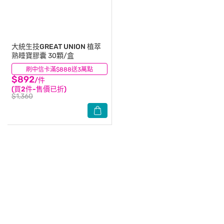
大統生技GREAT UNION
植萃
熟睡寶膠囊 30顆/盒
刷中信卡滿$888送3萬點
(1)
$892
/件
(買2件-售價已折)
$1,360