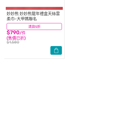
妙妙熊
妙妙熊龍年禮盒天絲雲
柔巾-大甲媽聯名
清貨5折
(0)
$790
/件
(售價已折)
$1,580