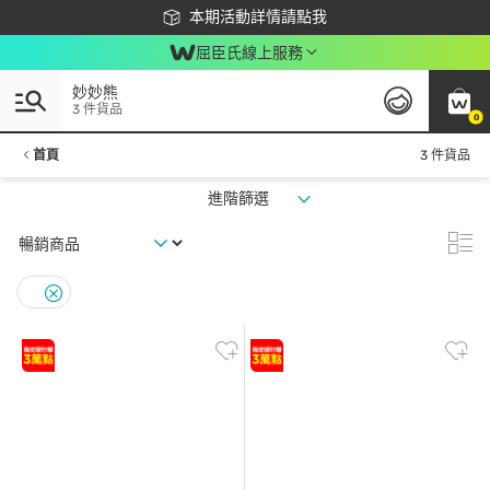
下載app最高回饋$350
本期活動詳情請點我
屈臣氏線上服務
妙妙熊
3 件貨品
0
首頁
3 件貨品
進階篩選