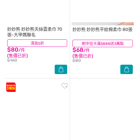
妙妙熊
妙妙熊天絲雲柔巾 70
妙妙熊
妙妙熊平紋棉柔巾 80張
張-大甲媽聯名
清貨5折
(0)
刷中信卡滿$888送3萬點
(0)
$80
$68
/件
/件
(售價已折)
(售價已折)
$160
$80