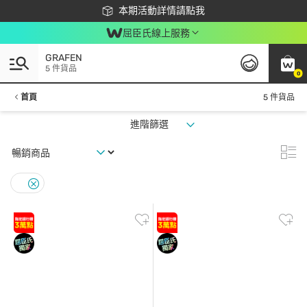
下載app最高回饋$350
本期活動詳情請點我
屈臣氏線上服務
GRAFEN
5 件貨品
0
首頁
5 件貨品
進階篩選