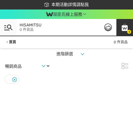
下載app最高回饋$350
本期活動詳情請點我
屈臣氏線上服務
HISAMITSU
0 件貨品
0
首頁
0 件貨品
進階篩選