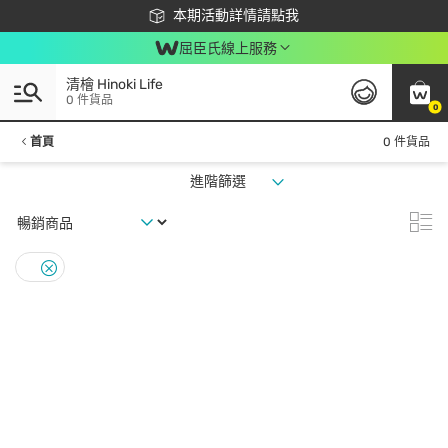
下載app最高回饋$350
本期活動詳情請點我
屈臣氏線上服務
清檜 Hinoki Life
0 件貨品
0
首頁
0 件貨品
進階篩選