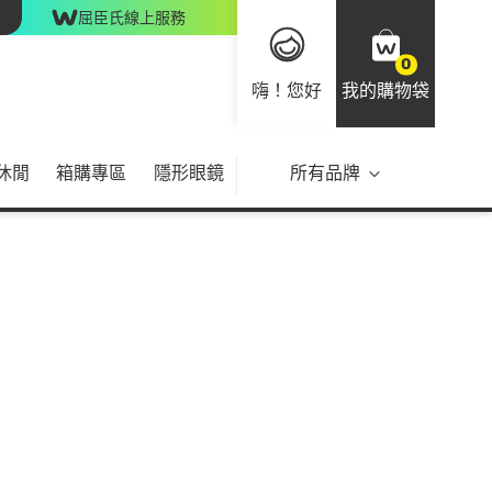
屈臣氏線上服務
0
嗨！您好
我的購物袋
休閒
箱購專區
隱形眼鏡
所有品牌