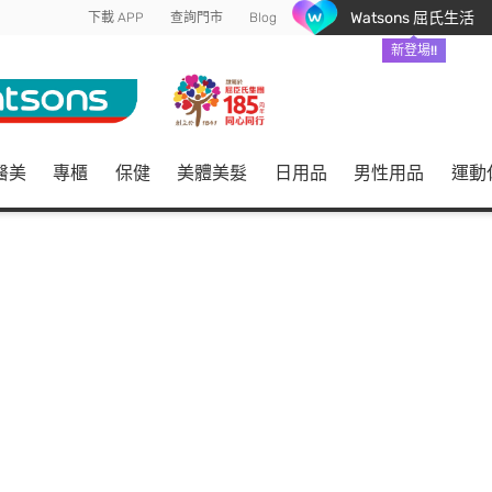
Watsons 屈氏生活
下載 APP
查詢門市
Blog
新登場!!
醫美
專櫃
保健
美體美髮
日用品
男性用品
運動