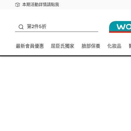
本期活動詳情請點我
下載app最高回饋$350
善存
第2件5折
最新會員優惠
屈臣氏獨家
臉部保養
化妝品