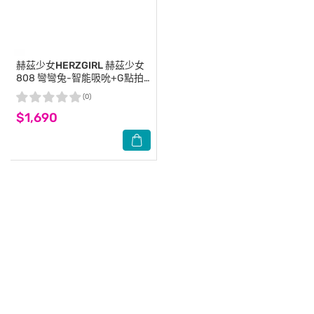
赫茲少女HERZGIRL
赫茲少女
808 彎彎兔-智能吸吮+G點拍
打棒
(0)
$1,690