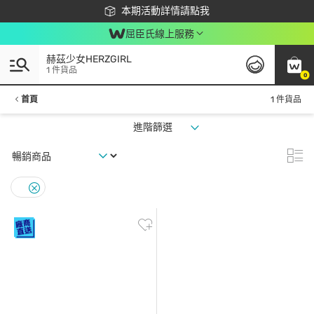
下載app最高回饋$350
本期活動詳情請點我
屈臣氏線上服務
赫茲少女HERZGIRL
1 件貨品
0
首頁
1 件貨品
進階篩選