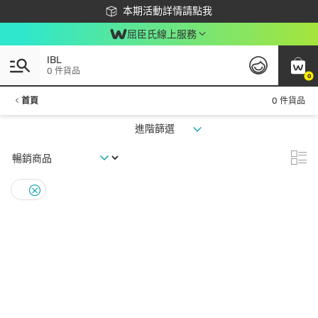
下載app最高回饋$350
本期活動詳情請點我
屈臣氏線上服務
IBL
0 件貨品
0
首頁
0 件貨品
進階篩選