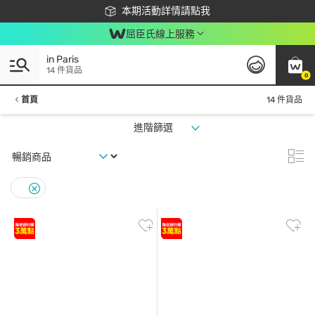
下載app最高回饋$350
本期活動詳情請點我
屈臣氏線上服務
in Paris
14 件貨品
0
首頁
14 件貨品
進階篩選