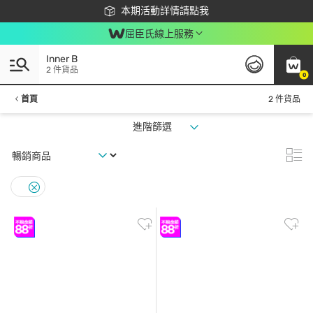
下載app最高回饋$350
本期活動詳情請點我
屈臣氏線上服務
Inner B
2 件貨品
0
首頁
2 件貨品
進階篩選