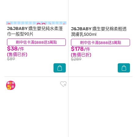
J&JBABY
嬌生嬰兒純水柔溼
J&JBABY
嬌生嬰兒棉柔輕透
巾一般型90片
潤膚乳500ml
刷中信卡滿$888送3萬點
(183)
刷中信卡滿$888送3萬點
(8)
$38
$178
/件
/件
(售價已折)
(售價已折)
$89
$289