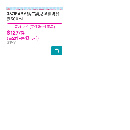
J&JBABY
嬌生嬰兒溫和洗髮
露500ml
第2件5折 (請任選2件商品)
(20)
$127
/件
(買2件-售價已折)
$199