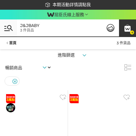
下載app最高回饋$350
本期活動詳情請點我
屈臣氏線上服務
J&JBABY
3 件貨品
0
首頁
3 件貨品
進階篩選