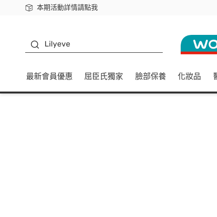
本期活動詳情請點我
下載app最高回饋$350
K beauty
Lilyeve
最新會員優惠
屈臣氏獨家
臉部保養
化妝品