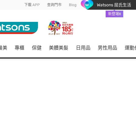
Watsons 屈氏生活
下載 APP
查詢門市
Blog
新登場!!
醫美
專櫃
保健
美體美髮
日用品
男性用品
運動