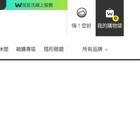
屈臣氏線上服務
0
嗨！您好
我的購物袋
休閒
箱購專區
隱形眼鏡
所有品牌