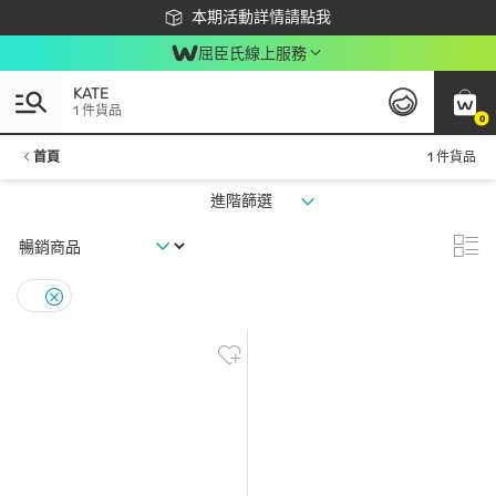
下載app最高回饋$350
本期活動詳情請點我
屈臣氏線上服務
KATE
1 件貨品
0
首頁
1 件貨品
進階篩選