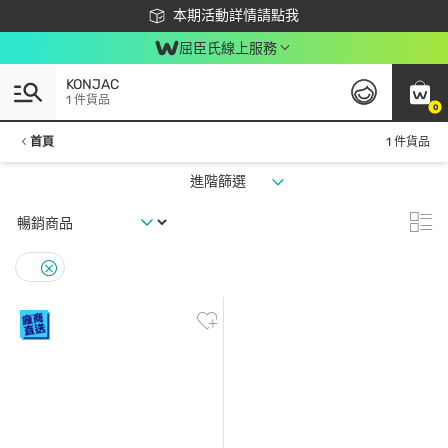
下載app最高回饋$350
本期活動詳情請點我
屈臣氏線上服務
KONJAC
1 件貨品
0
首頁
1 件貨品
進階篩選