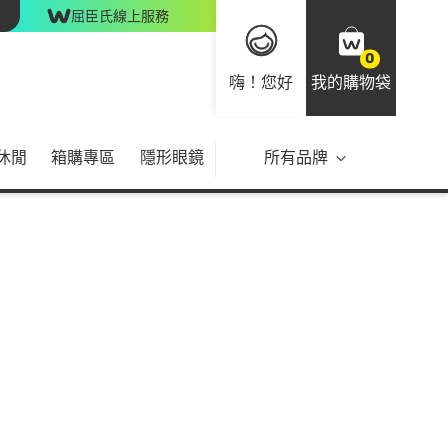
屈臣氏線上服務
0
嗨！您好
我的購物袋
休閒
箱購專區
隱形眼鏡
所有品牌