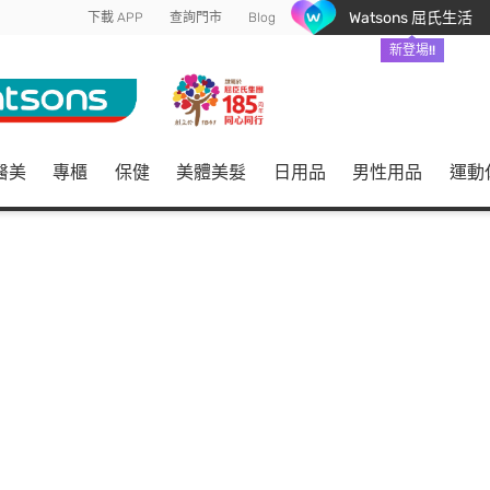
Watsons 屈氏生活
下載 APP
查詢門市
Blog
新登場!!
醫美
專櫃
保健
美體美髮
日用品
男性用品
運動