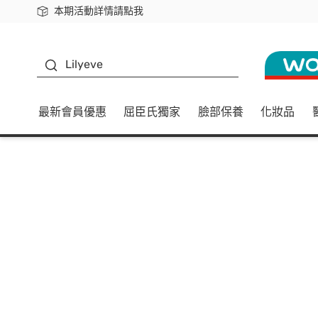
本期活動詳情請點我
下載app最高回饋$350
K beauty
Lilyeve
最新會員優惠
屈臣氏獨家
臉部保養
化妝品