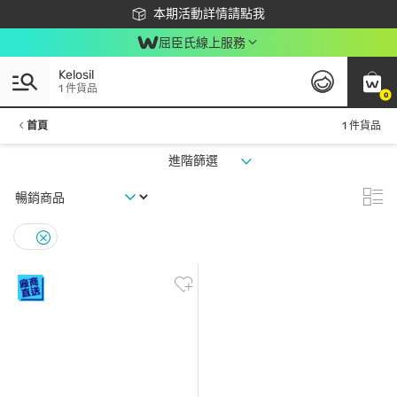
下載app最高回饋$350
本期活動詳情請點我
屈臣氏線上服務
Kelosil
1 件貨品
0
首頁
1 件貨品
進階篩選