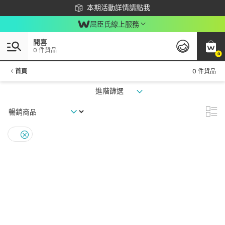
下載app最高回饋$350
本期活動詳情請點我
屈臣氏線上服務
開喜
0 件貨品
0
首頁
0 件貨品
進階篩選