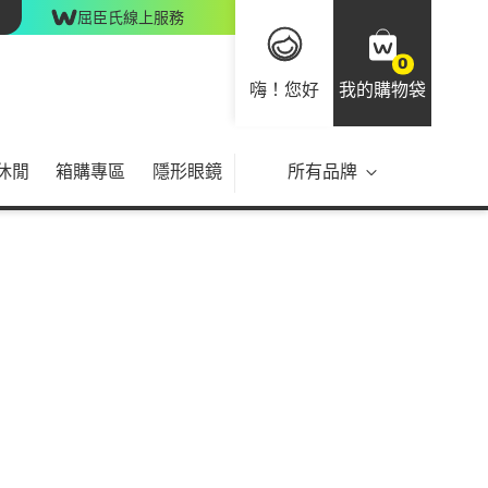
屈臣氏線上服務
0
嗨！您好
我的購物袋
休閒
箱購專區
隱形眼鏡
所有品牌