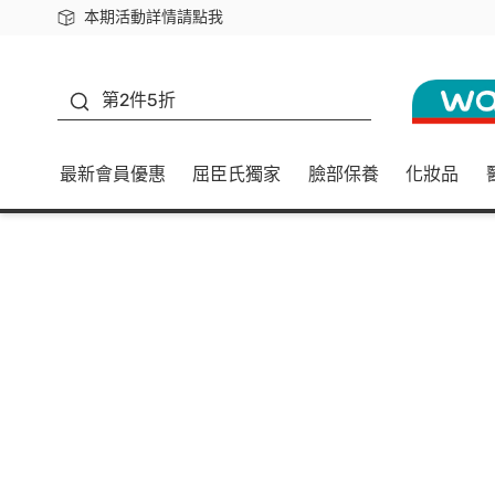
本期活動詳情請點我
下載app最高回饋$350
善存
第2件5折
最新會員優惠
屈臣氏獨家
臉部保養
化妝品