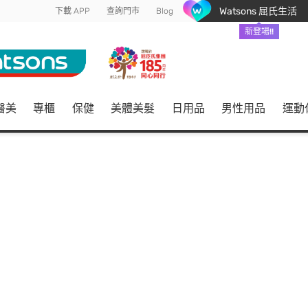
Watsons 屈氏生活
下載 APP
查詢門市
Blog
新登場!!
醫美
專櫃
保健
美體美髮
日用品
男性用品
運動