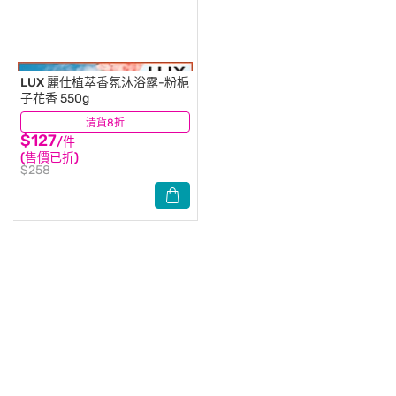
LUX
麗仕植萃香氛沐浴露-粉梔
子花香 550g
清貨8折
(11)
$127
/件
(售價已折)
$258