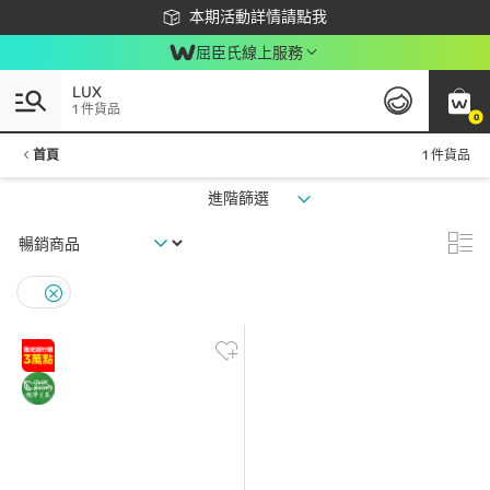
下載app最高回饋$350
本期活動詳情請點我
屈臣氏線上服務
LUX
1 件貨品
0
首頁
1 件貨品
進階篩選